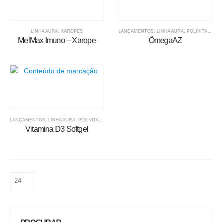
LINHA AURA
,
XAROPES
LANÇAMENTOS
,
LINHA AURA
,
POLIVITAMÍNICOS
MelMax Imuno – Xarope
ÔmegaAZ
LANÇAMENTOS
,
LINHA AURA
,
POLIVITAMÍNICOS
Vitamina D3 Softgel