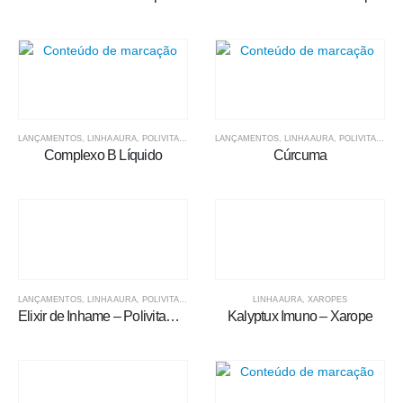
LANÇAMENTOS
,
LINHA AURA
,
POLIVITAMÍNICOS
LANÇAMENTOS
,
LINHA AURA
,
POLIVITAMÍNICOS
Complexo B Líquido
Cúrcuma
LANÇAMENTOS
,
LINHA AURA
,
POLIVITAMÍNICOS
LINHA AURA
,
XAROPES
Elixir de Inhame – Polivitamínico Líquido
Kalyptux Imuno – Xarope