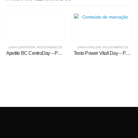
LINHA CENTRODAY
,
POLIVITAMÍNICOS
LINHA VITALLDAY
,
POLIVITAMÍNICOS
Apetite BC CentroDay – Polivitamínico Líquido
Testo Power Vitall Day – Polivitamínico