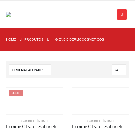
HOME
PRODUTOS
HIGIENE E DERMOCOSMÉTICOS
-33%
SABONETE ÍNTIMO
SABONETE ÍNTIMO
Femme Clean – Sabonete Líquido Íntimo 200ml
Femme Clean – Sabonete Líquido Íntimo 200ml Caixa Box 12 kits promocionais