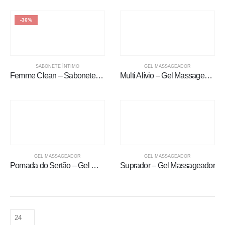
-36%
SABONETE ÍNTIMO
GEL MASSAGEADOR
Femme Clean – Sabonete Líquido Íntimo 200ml Kit Promocional 2unds
Multi Alívio – Gel Massageador
GEL MASSAGEADOR
GEL MASSAGEADOR
Pomada do Sertão – Gel Massageador
Suprador – Gel Massageador