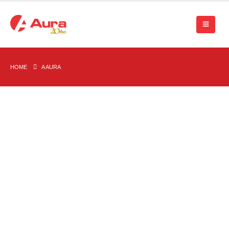
HOME
A AURA
UM POUCO SOBRE
A AURA
Há 20 anos no mercado, a Aura Química é uma empresa que
atua no desenvolvimento e comercialização de produtos
nutracêuticos e dermocosméticos de alta qualidade, promovendo
saúde e bem-estar.
Na nossa linha de dermocosméticos, trabalhamos com produtos