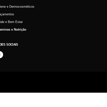
giene e Dermocosméticos
nçamentos
úde e Bem Estar
taminas e Nutrição
DES SOCIAIS