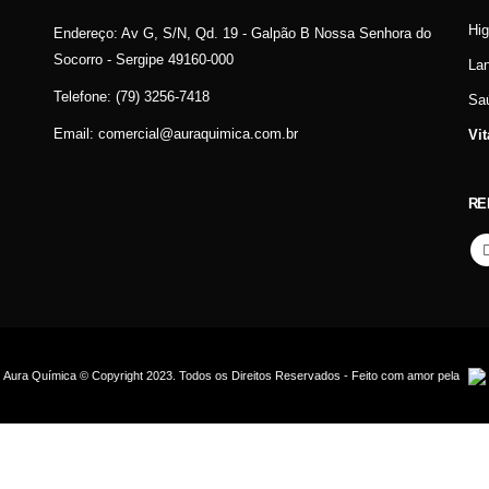
Hi
Endereço:
Av G, S/N, Qd. 19 - Galpão B Nossa Senhora do
Socorro - Sergipe 49160-000
La
Telefone:
(79) 3256-7418
Sa
Email:
comercial@auraquimica.com.br
Vi
RE
Aura Química © Copyright 2023. Todos os Direitos Reservados - Feito com amor pela