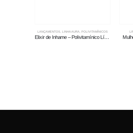
LANÇAMENTOS
,
LINHA AURA
,
POLIVITAMÍNICOS
LI
Elixir de Inhame – Polivitamínico Líquido
Mulh