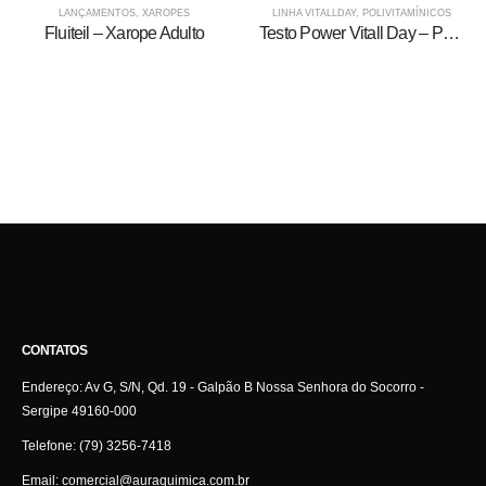
LANÇAMENTOS
,
XAROPES
LINHA VITALLDAY
,
POLIVITAMÍNICOS
Fluiteil – Xarope Adulto
Testo Power Vitall Day – Polivitamínico
CONTATOS
Endereço:
Av G, S/N, Qd. 19 - Galpão B Nossa Senhora do Socorro -
Sergipe 49160-000
Telefone:
(79) 3256-7418
Email:
comercial@auraquimica.com.br