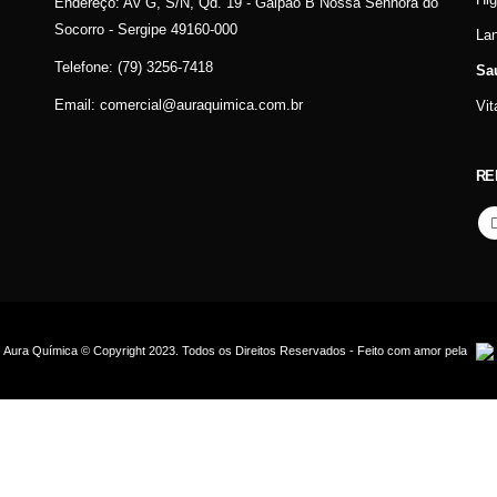
Endereço:
Av G, S/N, Qd. 19 - Galpão B Nossa Senhora do
Socorro - Sergipe 49160-000
La
Telefone:
(79) 3256-7418
Sa
Email:
comercial@auraquimica.com.br
Vit
RE
Aura Química © Copyright 2023. Todos os Direitos Reservados - Feito com amor pela