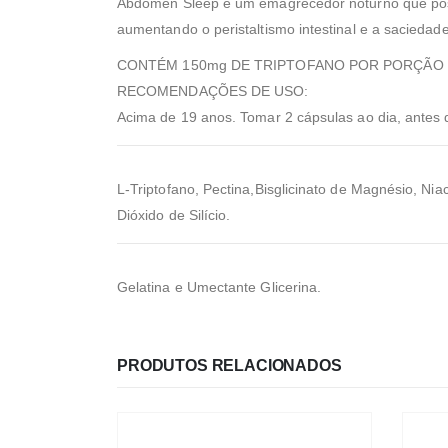
Abdomen Sleep é um emagrecedor noturno que poss
aumentando o peristaltismo intestinal e a saciedad
CONTÉM 150mg DE TRIPTOFANO POR PORÇÃO 
RECOMENDAÇÕES DE USO:
Acima de 19 anos. Tomar 2 cápsulas ao dia, antes d
L-Triptofano, Pectina,Bisglicinato de Magnésio, Nia
Dióxido de Silício.
Gelatina e Umectante Glicerina.
PRODUTOS RELACIONADOS