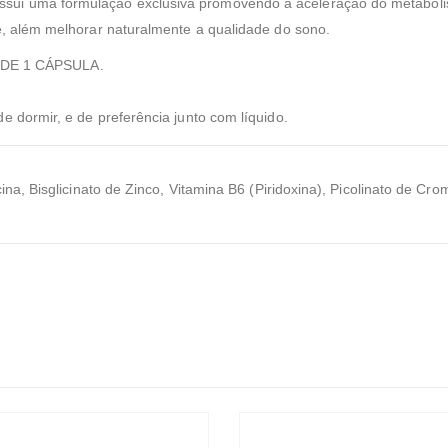
ui uma formulação exclusiva promovendo a aceleração do metaboli
e, além melhorar naturalmente a qualidade do sono.
DE 1 CÁPSULA.
e dormir, e de preferência junto com líquido.
cina, Bisglicinato de Zinco, Vitamina B6 (Piridoxina), Picolinato de C