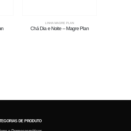
LINHA MAGRE PLAN
an
Chá Dia e Noite – Magre Plan
L
Colla
TEGORIAS DE PRODUTO
giene e Dermocosméticos